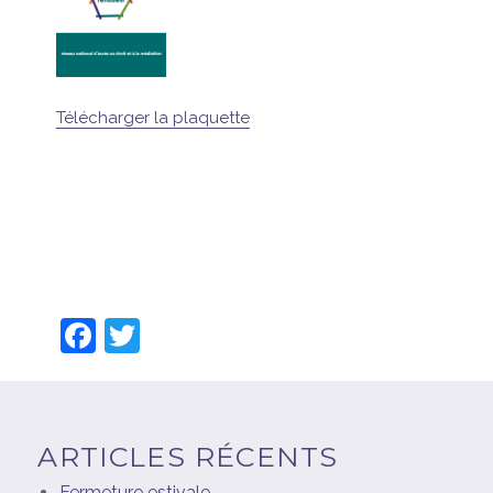
Télécharger la plaquette
F
T
a
w
c
itt
e
er
ARTICLES RÉCENTS
b
Fermeture estivale