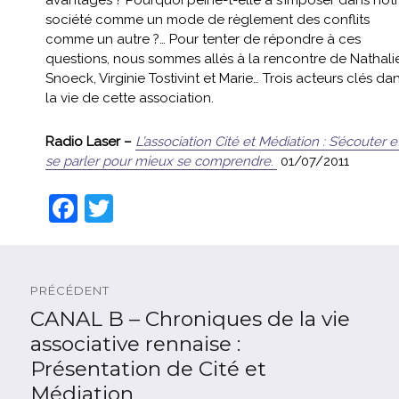
avantages ? Pourquoi peine-t-elle à s’imposer dans not
société comme un mode de règlement des conflits
comme un autre ?… Pour tenter de répondre à ces
questions, nous sommes allés à la rencontre de Nathali
Snoeck, Virginie Tostivint et Marie… Trois acteurs clés da
la vie de cette association.
Radio Laser –
L’association Cité et Médiation : S’écouter e
se parler pour mieux se comprendre
.
01/07/2011
F
T
a
w
c
itt
Navigation
e
er
de
PRÉCÉDENT
l'article
b
CANAL B – Chroniques de la vie
Article
précédent :
associative rennaise :
o
Présentation de Cité et
o
Médiation