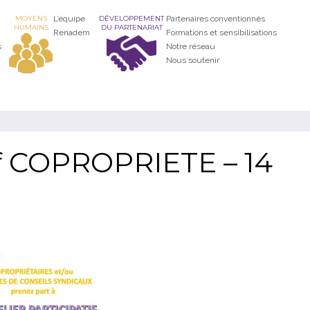
MOYENS
L’équipe
DÉVELOPPEMENT
Partenaires conventionnés
HUMAINS
DU PARTENARIAT
Renadem
Formations et sensibilisations
s
Notre réseau
Nous soutenir
tif COPROPRIETE – 14