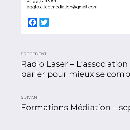
02.99.77.68.86
agglo.citeetmediation@gmail.com
F
T
a
w
c
itt
Navigation
e
er
de
PRÉCÉDENT
b
l'article
Radio Laser – L’association 
Article
o
précédent :
parler pour mieux se com
o
k
SUIVANT
Formations Médiation – s
Article
suivant :