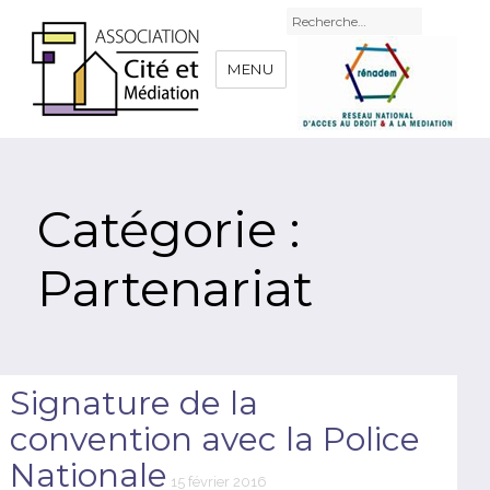
Recherche
pour
:
MENU
Catégorie :
Partenariat
Signature de la
convention avec la Police
Nationale
Publié
15 février 2016
le