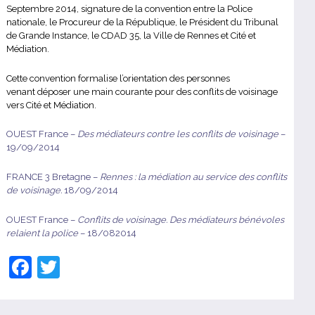
Septembre 2014, signature de la convention entre la Police
nationale, le Procureur de la République, le Président du Tribunal
de Grande Instance, le CDAD 35, la Ville de Rennes et Cité et
Médiation.
Cette convention formalise l’orientation des personnes
venant déposer une main courante pour des conflits de voisinage
vers Cité et Médiation.
OUEST France –
Des médiateurs contre les conflits de voisinage
–
19/09/2014
FRANCE 3 Bretagne –
Rennes : la médiation au service des conflits
de voisinage.
18/09/2014
OUEST France –
Conflits de voisinage. Des médiateurs bénévoles
relaient la police
– 18/082014
F
T
a
w
c
itt